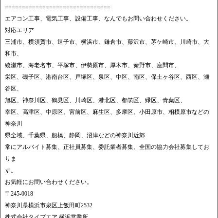
≡≡≡≡≡≡≡≡≡≡≡≡≡≡≡≡≡≡≡≡≡≡≡≡≡≡≡≡≡≡≡
エアコン工事、電気工事、設備工事、なんでもお問い合わせください。
対応エリア
三浦市、横須賀市、逗子市、横浜市、鎌倉市、藤沢市、茅ケ崎市、川崎市、大
和市、
綾瀬市、海老名市、平塚市、伊勢原市、厚木市、秦野市、座間市、
栄区、磯子区、港南台区、戸塚区、泉区、中区、南区、保土ヶ谷区、西区、瀬
谷区、
旭区、神奈川区、鶴見区、川崎区、港北区、都筑区、緑区、青葉区、
幸区、高津区、中原区、宮前区、麻生区、多摩区、小田原市、相模原市などの
神奈川
県全域、千葉県、船橋、静岡、沼津などの神奈川近郊
常にアルバイト募集、正社員募集、委託業者募集、全国の協力会社募集してお
りま
す。
お気軽にお問い合わせください。
〒245-0018
神奈川県横浜市泉区上飯田町2532
株式会社タイプエア 横浜営業所