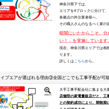
神奈川県下では、
エリアを4ブロックに分けて、
各拠点の外注業者様へ、
その職人さんのなるべく家の
暗闇にいたからこそ、分
い！」を実施しています
現在、神奈川県エリアでは相
ります。
詳しくは
こちら
から。
タイプエアが選ばれる理由③全国どこでも工事手配が可能
大手工事手配会社に集まる大
店舗型の家電量販店だと、工
との契約成功により。閑散期