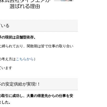
ている
界の現状は店舗型依存。
型に縛られており、閑散期は皆で仕事の取り合い
の考え方は
こちらから
）
ています
の安定供給が実現!！
の取引に成功し、
大量の得意先からの仕事を安
ました。